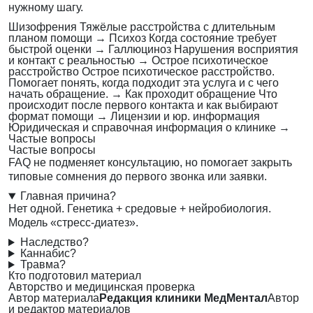
нужному шагу.
Шизофрения
Тяжёлые расстройства с длительным
планом помощи
→
Психоз
Когда состояние требует
быстрой оценки
→
Галлюциноз
Нарушения восприятия
и контакт с реальностью
→
Острое психотическое
расстройство
Острое психотическое расстройство.
Помогает понять, когда подходит эта услуга и с чего
начать обращение.
→
Как проходит обращение
Что
происходит после первого контакта и как выбирают
формат помощи
→
Лицензии и юр. информация
Юридическая и справочная информация о клинике
→
Частые вопросы
Частые вопросы
FAQ не подменяет консультацию, но помогает закрыть
типовые сомнения до первого звонка или заявки.
Главная причина?
Нет одной. Генетика + средовые + нейробиология.
Модель «стресс-диатез».
Наследство?
Каннабис?
Травма?
Кто подготовил материал
Авторство и медицинская проверка
Автор материала
Редакция клиники МедМентал
Автор
и редактор материалов