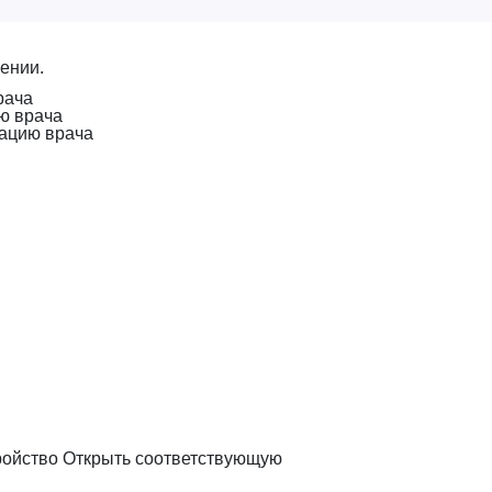
ении.
рача
ию врача
тацию врача
ройство
Открыть соответствующую