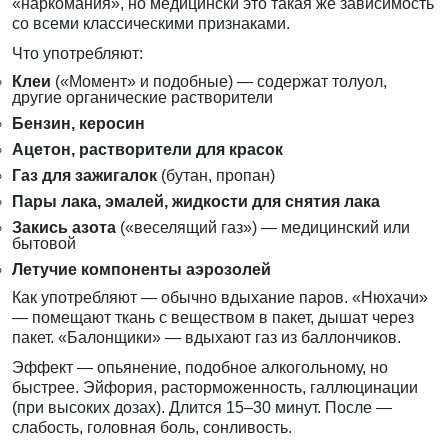
«наркомания», но медицински это такая же зависимость
со всеми классическими признаками.
Что употребляют:
Клеи
(«Момент» и подобные) — содержат толуол,
другие органические растворители
Бензин, керосин
Ацетон, растворители для красок
Газ для зажигалок
(бутан, пропан)
Пары лака, эмалей, жидкости для снятия лака
Закись азота
(«веселящий газ») — медицинский или
бытовой
Летучие компоненты аэрозолей
Как употребляют — обычно вдыхание паров. «Нюхачи»
— помещают ткань с веществом в пакет, дышат через
пакет. «Балонщики» — вдыхают газ из баллончиков.
Эффект — опьянение, подобное алкогольному, но
быстрее. Эйфория, расторможенность, галлюцинации
(при высоких дозах). Длится 15–30 минут. После —
слабость, головная боль, сонливость.