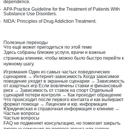
dependence.
APA Practice Guideline for the Treatment of Patients With
Substance Use Disorders.
NIDA: Principles of Drug Addiction Treatment.
Полезные переходы
Что ещё может пригодиться по этой теме
Здесь собраны близкие услуги, врачи и важные
страницы клиники, чтобы можно было быстро перейти к
нужному шагу.
Игромания
Один из самых частых поведенческих
сценариев
→
Интернет-зависимость
Когда зависимое
поведение уходит в экранные сценарии
→
Зависимость
от азартных игр
Если вовлечены ставки и финансовый
риск
→
Зависимость от ставок на спорт
Отдельный
сценарий потери контроля
→
Как проходит обращение
Что происходит после первого контакта и как выбирают
формат помощи
→
Лицензии и юр. информация
Юридическая и справочная информация о клинике
→
Частые вопросы
Частые вопросы
FAQ не подменяет консультацию, но помогает закрыть
типовые сомнения до первого звонка или заявки.