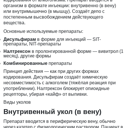
организм в формате инъекции: внутривенно (в вену)
или внутримышечно (в мышцу). Создаёт депо с
постепенным высвобождением действующего
вещества.
Основные используемые препараты:
Дисульфирам
в форме для инъекций — SIT-
препараты, NIT-препараты
Налтрексон
в пролонгированной форме — вивитрол (1
месяц), другие формы
Комбинированные
препараты
Принцип действия — как при других формах
кодирования. Дисульфирам создаёт химическую
несовместимость с алкоголем (тяжёлая реакция при
употреблении). Налтрексон блокирует опиоидные
рецепторы, убирая «кайф» от выпивки.
Виды уколов
Внутривенный укол (в вену)
Препарат вводится в периферическую вену, обычно
через катетер с физиологическим раствором. Пациент в