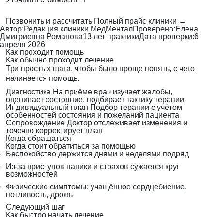
Позвонить и рассчитать
Полный прайс клиники →
Автор:
Редакция клиники МедМентал
Проверено:
Елена
Дмитриевна Романова
13 лет практики
Дата проверки:
6
апреля 2026
Как проходит помощь
Как обычно проходит лечение
Три простых шага, чтобы было проще понять, с чего
начинается помощь.
Диагностика
На приёме врач изучает жалобы,
оценивает состояние, подбирает тактику терапии
Индивидуальный план
Подбор терапии с учётом
особенностей состояния и пожеланий пациента
Сопровождение
Доктор отслеживает изменения и
точечно корректирует план
Когда обращаться
Когда стоит обратиться за помощью
Беспокойство держится днями и неделями подряд
Из-за приступов паники и страхов сужается круг
возможностей
Физические симптомы: учащённое сердцебиение,
потливость, дрожь
Следующий шаг
Как быстро начать лечение