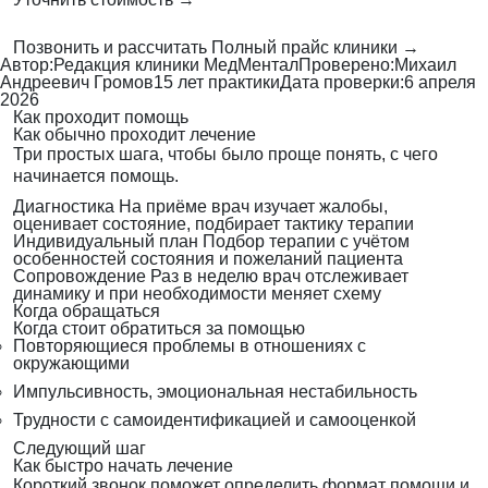
Позвонить и рассчитать
Полный прайс клиники →
Автор:
Редакция клиники МедМентал
Проверено:
Михаил
Андреевич Громов
15 лет практики
Дата проверки:
6 апреля
2026
Как проходит помощь
Как обычно проходит лечение
Три простых шага, чтобы было проще понять, с чего
начинается помощь.
Диагностика
На приёме врач изучает жалобы,
оценивает состояние, подбирает тактику терапии
Индивидуальный план
Подбор терапии с учётом
особенностей состояния и пожеланий пациента
Сопровождение
Раз в неделю врач отслеживает
динамику и при необходимости меняет схему
Когда обращаться
Когда стоит обратиться за помощью
Повторяющиеся проблемы в отношениях с
окружающими
Импульсивность, эмоциональная нестабильность
Трудности с самоидентификацией и самооценкой
Следующий шаг
Как быстро начать лечение
Короткий звонок поможет определить формат помощи и