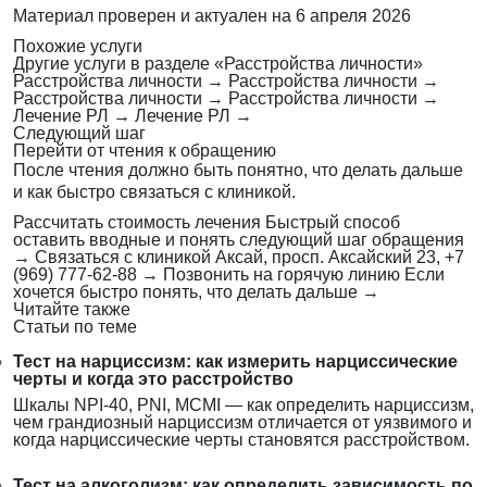
Материал проверен и актуален на
6 апреля 2026
Похожие услуги
Другие услуги в разделе «Расстройства личности»
Расстройства личности
→
Расстройства личности
→
Расстройства личности
→
Расстройства личности
→
Лечение РЛ
→
Лечение РЛ
→
Следующий шаг
Перейти от чтения к обращению
После чтения должно быть понятно, что делать дальше
и как быстро связаться с клиникой.
Рассчитать стоимость лечения
Быстрый способ
оставить вводные и понять следующий шаг обращения
→
Связаться с клиникой
Аксай, просп. Аксайский 23, +7
(969) 777-62-88
→
Позвонить на горячую линию
Если
хочется быстро понять, что делать дальше
→
Читайте также
Статьи по теме
Тест на нарциссизм: как измерить нарциссические
черты и когда это расстройство
Шкалы NPI-40, PNI, MCMI — как определить нарциссизм,
чем грандиозный нарциссизм отличается от уязвимого и
когда нарциссические черты становятся расстройством.
Тест на алкоголизм: как определить зависимость по