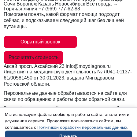
Сочи
Воронеж
Казань
Новосибирск
Все города →
Горячая линия
+7 (969) 777-62-88
Помогаем понять, какой формат помощи подходит
сейчас, и подсказываем следующий шаг без лишней
путаницы.
Обратный звонок
Рассчитать стоимость
Аксай
просп. Аксайский 23
info@moydiagnos.ru
Лицензия на медицинскую деятельность №
Л041-01137-
61/00581450
от 30.01.2023, выдана Минздравом
Ростовской области.
Персональные данные обрабатываются на сайте для
связи по обращению и работы форм обратной связи.
Вся информация на сайте носит ознакомительный
характер и не заменяет очную консультацию врача.
Мы используем файлы cookie для работы сайта, аналитики и
Консультации по телефону и в мессенджерах не
улучшения сервиса. Продолжая пользоваться сайтом, вы
являются медицинской услугой.
соглашаетесь с
Политикой обработки персональных данных
.
Принять
в Аксае
Согласие на обработку данных