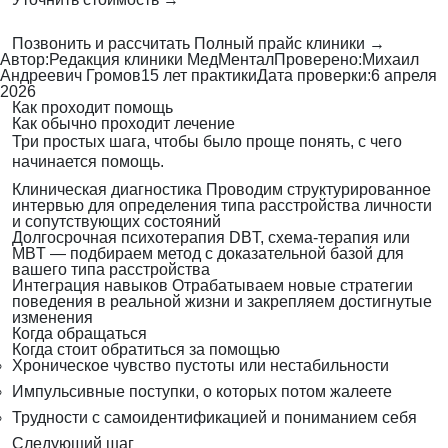
Позвонить и рассчитать
Полный прайс клиники →
Автор:
Редакция клиники МедМентал
Проверено:
Михаил
Андреевич Громов
15 лет практики
Дата проверки:
6 апреля
2026
Как проходит помощь
Как обычно проходит лечение
Три простых шага, чтобы было проще понять, с чего
начинается помощь.
Клиническая диагностика
Проводим структурированное
интервью для определения типа расстройства личности
и сопутствующих состояний
Долгосрочная психотерапия
DBT, схема-терапия или
MBT — подбираем метод с доказательной базой для
вашего типа расстройства
Интеграция навыков
Отрабатываем новые стратегии
поведения в реальной жизни и закрепляем достигнутые
изменения
Когда обращаться
Когда стоит обратиться за помощью
Хроническое чувство пустоты или нестабильности
Импульсивные поступки, о которых потом жалеете
Трудности с самоидентификацией и пониманием себя
Следующий шаг