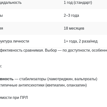
цидальность
1 год (стандарт)
мы
2–3 года
ия
18 месяцев
руктура личности
1+ года, 2 раза/нед
фективность сравнимая. Выбор — по доступности, особен
:
ивность
— стабилизаторы (ламотриджин, вальпроаты)
типичные антипсихотики (кветиапин, оланзапин)
имости при ПРЛ