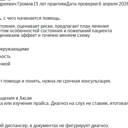
дреевич Громов
15 лет практики
Дата проверки:
6 апреля 202
, с чего начинается помощь.
тояния, оценивает риски, предлагает план лечения
ётом особенностей состояния и пожеланий пациента
цениваем эффект и точечно меняем схему
 окружающими
ность
енкой
 помощи и понять, нужна ли срочная консультация.
ащения в Аксае
 или изучение прайса. Диагноз на слух не ставим, итогова
 диспансер, в документах не фигурирует диагноз.