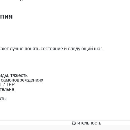
апия
ают лучше понять состояние и следующий шаг.
иды, тяжесть
, самоповреждениях
T / TFP
тельна
оты
Длительность