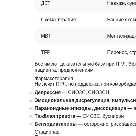
ДБТ
Навыки, суи
Схема-терапия
Ранние схе
MBT
Ментализац
TFP
Перенос, ст
Все имеют доказательную базу при ПРЛ. Эф
пациента, предпочтениям.
Фармакотерапия
Не лечит ПРЛ, но поддержка при коморбидах
Депрессия
— СИОЗС, СИОЗСН
Эмоциональная дисрегуляция, импульс
Параноидные эпизоды, диссоциация
— а
Тяжёлая тревога
— СИОЗС, буспирон
Бензодиазепины
— осторожно, риск завис
Стационар