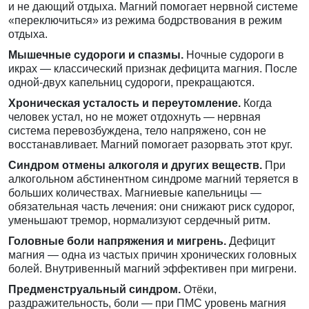
и не дающий отдыха. Магний помогает нервной системе
«переключиться» из режима бодрствования в режим
отдыха.
Мышечные судороги и спазмы.
Ночные судороги в
икрах — классический признак дефицита магния. После
одной-двух капельниц судороги, прекращаются.
Хроническая усталость и переутомление.
Когда
человек устал, но не может отдохнуть — нервная
система перевозбуждена, тело напряжено, сон не
восстанавливает. Магний помогает разорвать этот круг.
Синдром отмены алкоголя и других веществ.
При
алкогольном абстинентном синдроме магний теряется в
больших количествах. Магниевые капельницы —
обязательная часть лечения: они снижают риск судорог,
уменьшают тремор, нормализуют сердечный ритм.
Головные боли напряжения и мигрень.
Дефицит
магния — одна из частых причин хронических головных
болей. Внутривенный магний эффективен при мигрени.
Предменструальный синдром.
Отёки,
раздражительность, боли — при ПМС уровень магния