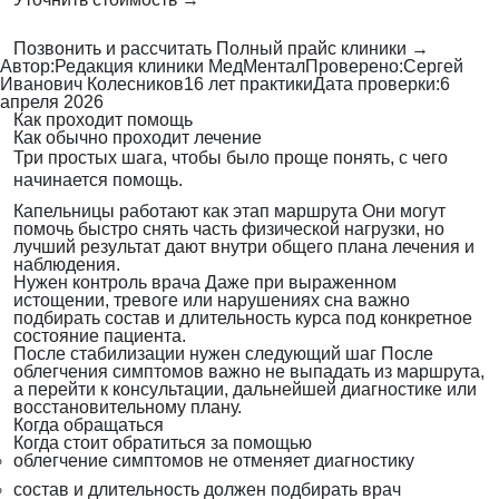
Позвонить и рассчитать
Полный прайс клиники →
Автор:
Редакция клиники МедМентал
Проверено:
Сергей
Иванович Колесников
16 лет практики
Дата проверки:
6
апреля 2026
Как проходит помощь
Как обычно проходит лечение
Три простых шага, чтобы было проще понять, с чего
начинается помощь.
Капельницы работают как этап маршрута
Они могут
помочь быстро снять часть физической нагрузки, но
лучший результат дают внутри общего плана лечения и
наблюдения.
Нужен контроль врача
Даже при выраженном
истощении, тревоге или нарушениях сна важно
подбирать состав и длительность курса под конкретное
состояние пациента.
После стабилизации нужен следующий шаг
После
облегчения симптомов важно не выпадать из маршрута,
а перейти к консультации, дальнейшей диагностике или
восстановительному плану.
Когда обращаться
Когда стоит обратиться за помощью
облегчение симптомов не отменяет диагностику
состав и длительность должен подбирать врач