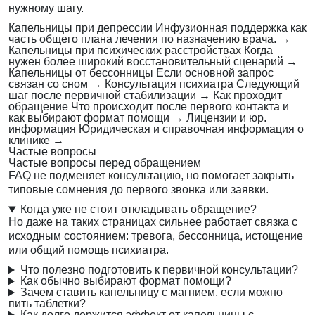
нужному шагу.
Капельницы при депрессии
Инфузионная поддержка как
часть общего плана лечения по назначению врача.
→
Капельницы при психических расстройствах
Когда
нужен более широкий восстановительный сценарий
→
Капельницы от бессонницы
Если основной запрос
связан со сном
→
Консультация психиатра
Следующий
шаг после первичной стабилизации
→
Как проходит
обращение
Что происходит после первого контакта и
как выбирают формат помощи
→
Лицензии и юр.
информация
Юридическая и справочная информация о
клинике
→
Частые вопросы
Частые вопросы перед обращением
FAQ не подменяет консультацию, но помогает закрыть
типовые сомнения до первого звонка или заявки.
Когда уже не стоит откладывать обращение?
Но даже на таких страницах сильнее работает связка с
исходным состоянием: тревога, бессонница, истощение
или общий помощь психиатра.
Что полезно подготовить к первичной консультации?
Как обычно выбирают формат помощи?
Зачем ставить капельницу с магнием, если можно
пить таблетки?
Как долго держится эффект от капельницы с