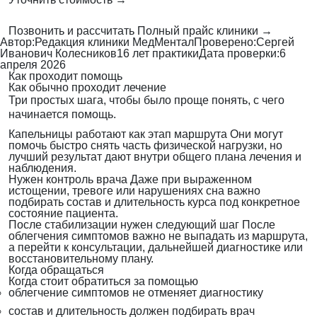
Позвонить и рассчитать
Полный прайс клиники →
Автор:
Редакция клиники МедМентал
Проверено:
Сергей
Иванович Колесников
16 лет практики
Дата проверки:
6
апреля 2026
Как проходит помощь
Как обычно проходит лечение
Три простых шага, чтобы было проще понять, с чего
начинается помощь.
Капельницы работают как этап маршрута
Они могут
помочь быстро снять часть физической нагрузки, но
лучший результат дают внутри общего плана лечения и
наблюдения.
Нужен контроль врача
Даже при выраженном
истощении, тревоге или нарушениях сна важно
подбирать состав и длительность курса под конкретное
состояние пациента.
После стабилизации нужен следующий шаг
После
облегчения симптомов важно не выпадать из маршрута,
а перейти к консультации, дальнейшей диагностике или
восстановительному плану.
Когда обращаться
Когда стоит обратиться за помощью
облегчение симптомов не отменяет диагностику
состав и длительность должен подбирать врач