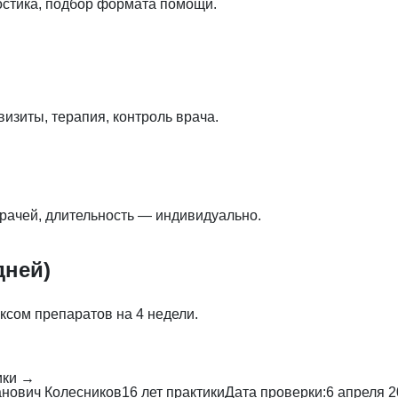
остика, подбор формата помощи.
изиты, терапия, контроль врача.
рачей, длительность — индивидуально.
дней)
ксом препаратов на 4 недели.
ики →
нович Колесников
16 лет практики
Дата проверки:
6 апреля 