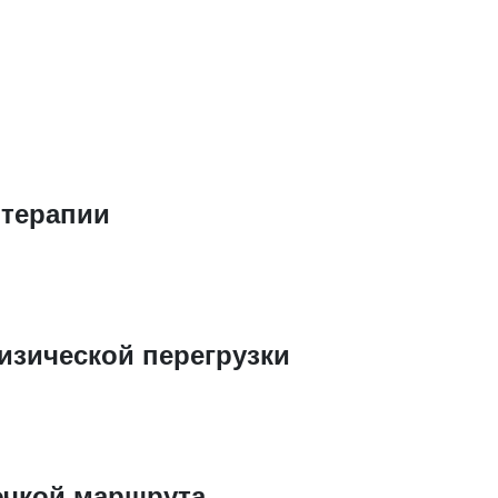
 терапии
изической перегрузки
очкой маршрута