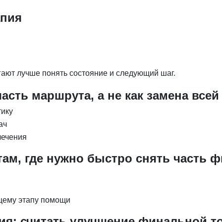
апия
ают лучше понять состояние и следующий шаг.
асть маршрута, а не как замена всей
тику
ач
лечения
ам, где нужно быстро снять часть ф
ющему этапу помощи
ия: считать улучшение финальной т