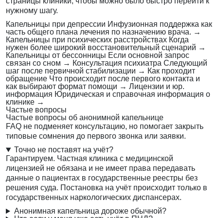
страницы клиники, чтобы можно было быстро перейти к
нужному шагу.
Капельницы при депрессии
Инфузионная поддержка как
часть общего плана лечения по назначению врача.
→
Капельницы при психических расстройствах
Когда
нужен более широкий восстановительный сценарий
→
Капельницы от бессонницы
Если основной запрос
связан со сном
→
Консультация психиатра
Следующий
шаг после первичной стабилизации
→
Как проходит
обращение
Что происходит после первого контакта и
как выбирают формат помощи
→
Лицензии и юр.
информация
Юридическая и справочная информация о
клинике
→
Частые вопросы
Частые вопросы об анонимной капельнице
FAQ не подменяет консультацию, но помогает закрыть
типовые сомнения до первого звонка или заявки.
Точно не поставят на учёт?
Гарантируем. Частная клиника с медицинской
лицензией не обязана и не имеет права передавать
данные о пациентах в государственные реестры без
решения суда. Постановка на учёт происходит только в
государственных наркологических диспансерах.
Анонимная капельница дороже обычной?