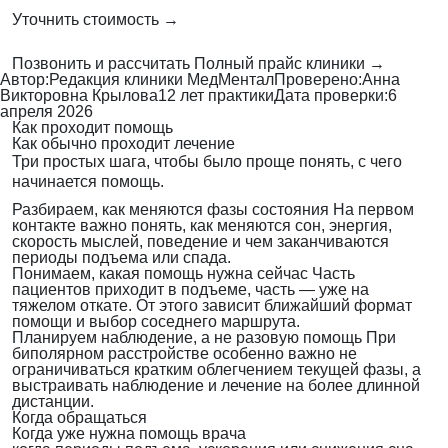
Уточнить стоимость →
Позвонить и рассчитать
Полный прайс клиники →
Автор:
Редакция клиники МедМентал
Проверено:
Анна
Викторовна Крылова
12 лет практики
Дата проверки:
6
апреля 2026
Как проходит помощь
Как обычно проходит лечение
Три простых шага, чтобы было проще понять, с чего
начинается помощь.
Разбираем, как меняются фазы состояния
На первом
контакте важно понять, как меняются сон, энергия,
скорость мыслей, поведение и чем заканчиваются
периоды подъема или спада.
Понимаем, какая помощь нужна сейчас
Часть
пациентов приходит в подъеме, часть — уже на
тяжелом откате. От этого зависит ближайший формат
помощи и выбор соседнего маршрута.
Планируем наблюдение, а не разовую помощь
При
биполярном расстройстве особенно важно не
ограничиваться кратким облегчением текущей фазы, а
выстраивать наблюдение и лечение на более длинной
дистанции.
Когда обращаться
Когда уже нужна помощь врача