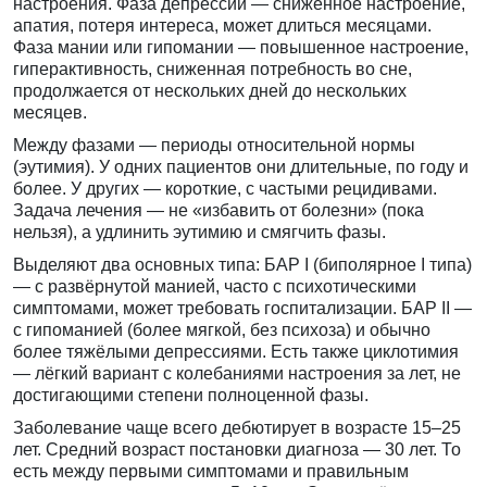
настроения. Фаза депрессии — сниженное настроение,
апатия, потеря интереса, может длиться месяцами.
Фаза мании или гипомании — повышенное настроение,
гиперактивность, сниженная потребность во сне,
продолжается от нескольких дней до нескольких
месяцев.
Между фазами — периоды относительной нормы
(эутимия). У одних пациентов они длительные, по году и
более. У других — короткие, с частыми рецидивами.
Задача лечения — не «избавить от болезни» (пока
нельзя), а удлинить эутимию и смягчить фазы.
Выделяют два основных типа: БАР I (биполярное I типа)
— с развёрнутой манией, часто с психотическими
симптомами, может требовать госпитализации. БАР II —
с гипоманией (более мягкой, без психоза) и обычно
более тяжёлыми депрессиями. Есть также циклотимия
— лёгкий вариант с колебаниями настроения за лет, не
достигающими степени полноценной фазы.
Заболевание чаще всего дебютирует в возрасте 15–25
лет. Средний возраст постановки диагноза — 30 лет. То
есть между первыми симптомами и правильным