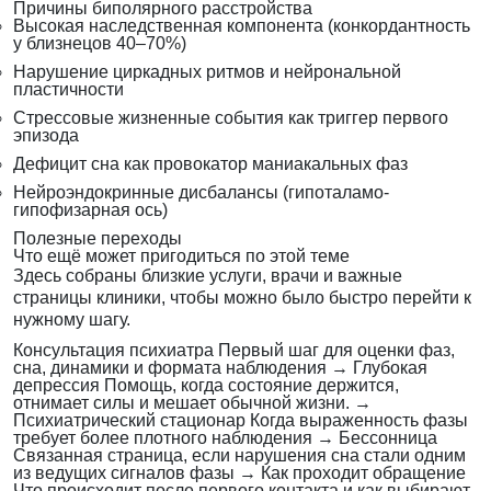
Причины биполярного расстройства
Высокая наследственная компонента (конкордантность
у близнецов 40–70%)
Нарушение циркадных ритмов и нейрональной
пластичности
Стрессовые жизненные события как триггер первого
эпизода
Дефицит сна как провокатор маниакальных фаз
Нейроэндокринные дисбалансы (гипоталамо-
гипофизарная ось)
Полезные переходы
Что ещё может пригодиться по этой теме
Здесь собраны близкие услуги, врачи и важные
страницы клиники, чтобы можно было быстро перейти к
нужному шагу.
Консультация психиатра
Первый шаг для оценки фаз,
сна, динамики и формата наблюдения
→
Глубокая
депрессия
Помощь, когда состояние держится,
отнимает силы и мешает обычной жизни.
→
Психиатрический стационар
Когда выраженность фазы
требует более плотного наблюдения
→
Бессонница
Связанная страница, если нарушения сна стали одним
из ведущих сигналов фазы
→
Как проходит обращение
Что происходит после первого контакта и как выбирают