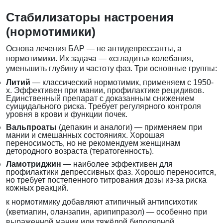
Стабилизаторы настроения
(нормотимики)
Основа лечения БАР — не антидепрессанты, а
нормотимики. Их задача — «сгладить» колебания,
уменьшить глубину и частоту фаз. Три основные группы:
Литий
— классический нормотимик, применяем с 1950-
х. Эффективен при мании, профилактике рецидивов.
Единственный препарат с доказанным снижением
суицидального риска. Требует регулярного контроля
уровня в крови и функции почек.
Вальпроаты
(депакин и аналоги) — применяем при
мании и смешанных состояниях. Хорошая
переносимость, но не рекомендуем женщинам
детородного возраста (тератогенность).
Ламотриджин
— наиболее эффективен для
профилактики депрессивных фаз. Хорошо переносится,
но требует постепенного титрования дозы из-за риска
кожных реакций.
к нормотимику добавляют атипичный антипсихотик
(кветиапин, оланзапин, арипипразол) — особенно при
выраженной мании или тяжёлой биполярной