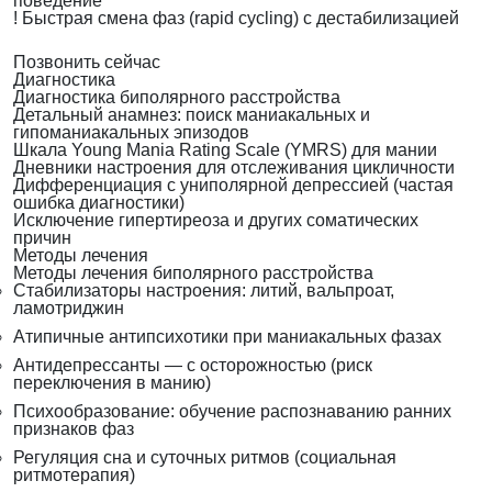
поведение
!
Быстрая смена фаз (rapid cycling) с дестабилизацией
Позвонить сейчас
Диагностика
Диагностика биполярного расстройства
Детальный анамнез: поиск маниакальных и
гипоманиакальных эпизодов
Шкала Young Mania Rating Scale (YMRS) для мании
Дневники настроения для отслеживания цикличности
Дифференциация с униполярной депрессией (частая
ошибка диагностики)
Исключение гипертиреоза и других соматических
причин
Методы лечения
Методы лечения биполярного расстройства
Стабилизаторы настроения: литий, вальпроат,
ламотриджин
Атипичные антипсихотики при маниакальных фазах
Антидепрессанты — с осторожностью (риск
переключения в манию)
Психообразование: обучение распознаванию ранних
признаков фаз
Регуляция сна и суточных ритмов (социальная
ритмотерапия)