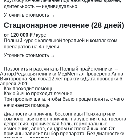
Круглосуточное лечение под наблюдением врачей,
длительность — индивидуально.
Уточнить стоимость →
Стационарное лечение (28 дней)
от 120 000 ₽
/ курс
Полный курс с капельной терапией и комплексом
препаратов на 4 недели.
Уточнить стоимость →
Позвонить и рассчитать
Полный прайс клиники →
Автор:
Редакция клиники МедМентал
Проверено:
Анна
Викторовна Крылова
12 лет практики
Дата проверки:
6
апреля 2026
Как проходит помощь
Как обычно проходит лечение
Три простых шага, чтобы было проще понять, с чего
начинается помощь.
Диагностика причины бессонницы
Психиатр или
сомнолог выясняет причины нарушения сна: тревога,
депрессия, хроническая боль, гормональные
изменения, апноэ, синдром беспокойных ног. От
причины зависит выбор препарата. Без диагностики