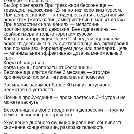
лечение — вслепую.
Выбор препарата
При тревожной бессоннице —
тразодон, гидроксизин, Z-гипнотики коротким курсом.
При депрессивной — антидепрессанты с седативным
эффектом (миртазапин, амитриптилин в малых дозах).
При возрастных нарушениях — мелатонин
пролонгированного действия. Бензодиазепины —
крайняя мера и только коротким курсом.
Контроль и коррекция
Через 2–4 недели оцениваем
эффект: дневник сна, субъективная оценка, актиграфия
при показаниях. Корректируем дозу или препарат. Цель
— минимальная эффективная доза на минимальный
срок.
Когда обращаться
Когда нужны препараты от бессонницы
Бессонница длится более 3 месяцев — это уже
хроническая форма, гигиена сна не помогает
Засыпание занимает более 30 минут регулярно,
несмотря на усталость
Ночные пробуждения — просыпаетесь в 3–4 утра и не
можете заснуть
Бессонница на фоне тревоги или депрессии — нужно
лечить основное расстройство
Ухудшение дневного функционирования: сонливость,
снижение концентрации, раздражительность