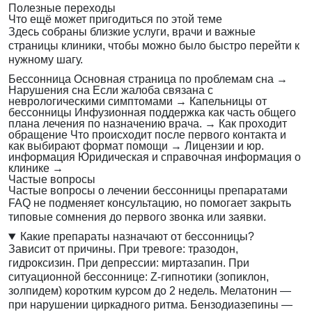
Полезные переходы
Что ещё может пригодиться по этой теме
Здесь собраны близкие услуги, врачи и важные
страницы клиники, чтобы можно было быстро перейти к
нужному шагу.
Бессонница
Основная страница по проблемам сна
→
Нарушения сна
Если жалоба связана с
неврологическими симптомами
→
Капельницы от
бессонницы
Инфузионная поддержка как часть общего
плана лечения по назначению врача.
→
Как проходит
обращение
Что происходит после первого контакта и
как выбирают формат помощи
→
Лицензии и юр.
информация
Юридическая и справочная информация о
клинике
→
Частые вопросы
Частые вопросы о лечении бессонницы препаратами
FAQ не подменяет консультацию, но помогает закрыть
типовые сомнения до первого звонка или заявки.
Какие препараты назначают от бессонницы?
Зависит от причины. При тревоге: тразодон,
гидроксизин. При депрессии: миртазапин. При
ситуационной бессоннице: Z-гипнотики (зопиклон,
золпидем) коротким курсом до 2 недель. Мелатонин —
при нарушении циркадного ритма. Бензодиазепины —