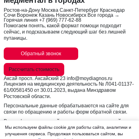
МедМентал в городах
Ростов-на-Дону
Москва
Санкт-Петербург
Краснодар
Сочи
Воронеж
Казань
Новосибирск
Все города →
Горячая линия
+7 (969) 777-62-88
Помогаем понять, какой формат помощи подходит
сейчас, и подсказываем следующий шаг без лишней
путаницы.
Обратный звонок
Рассчитать стоимость
Аксай
просп. Аксайский 23
info@moydiagnos.ru
Лицензия на медицинскую деятельность №
Л041-01137-
61/00581450
от 30.01.2023, выдана Минздравом
Ростовской области.
Персональные данные обрабатываются на сайте для
связи по обращению и работы форм обратной связи.
Вся информация на сайте носит ознакомительный
характер и не заменяет очную консультацию врача.
Мы используем файлы cookie для работы сайта, аналитики и
Консультации по телефону и в мессенджерах не
улучшения сервиса. Продолжая пользоваться сайтом, вы