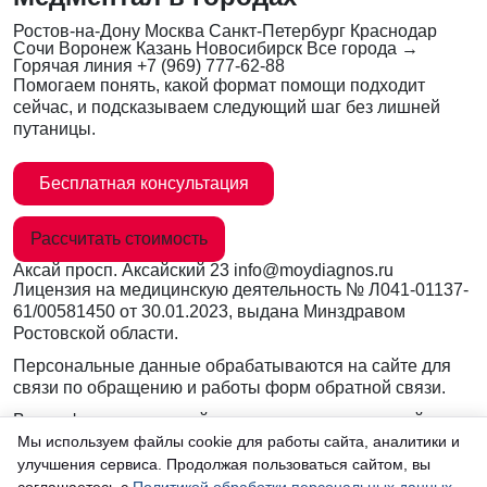
Ростов-на-Дону
Москва
Санкт-Петербург
Краснодар
Сочи
Воронеж
Казань
Новосибирск
Все города →
Горячая линия
+7 (969) 777-62-88
Помогаем понять, какой формат помощи подходит
сейчас, и подсказываем следующий шаг без лишней
путаницы.
Бесплатная консультация
Рассчитать стоимость
Аксай
просп. Аксайский 23
info@moydiagnos.ru
Лицензия на медицинскую деятельность №
Л041-01137-
61/00581450
от 30.01.2023, выдана Минздравом
Ростовской области.
Персональные данные обрабатываются на сайте для
связи по обращению и работы форм обратной связи.
Вся информация на сайте носит ознакомительный
характер и не заменяет очную консультацию врача.
Мы используем файлы cookie для работы сайта, аналитики и
Консультации по телефону и в мессенджерах не
улучшения сервиса. Продолжая пользоваться сайтом, вы
являются медицинской услугой.